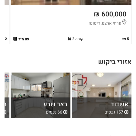
 ₪
600,000 ₪
פרחי ארצנו, דימונה
ה
5
קומה 2
2
89 מ"ר
אזורי ביקוש
אשדוד
באר שבע
חול
157 נכסים
66 נכסים
80