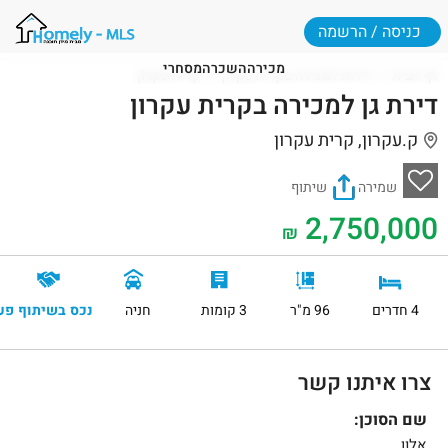
כניסה / הרשמה
מכירה
השכרה
מסחרי
דף הבית
דירות למכירה בקרית עקרון
קרית עקרון
דירת גן למכירה בקרית עקרון
ק.עקרון, קרית עקרון
שמירה
שיתוף
2,750,000
₪
4 חדרים
96 מ"ר
3 קומות
חניה
נכס בשיתוף פע
צרו איתנו קשר
שם הסוכן:
אלון