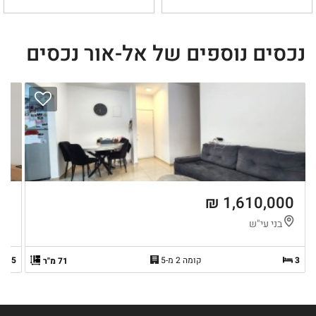
נכסים נוספים של אל-אור נכסים
 ₪
1,610,000 ₪
בני עי"ש
ג
3
קומה 2 מ-5
4.5
71 מ"ר