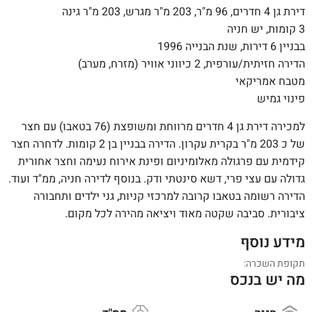
דירת גן 4 חדרים, 96 מ"ר, 203 מ"ר מגרש, 203 מ"ר גינה
3 קומות, יש חניה
בבניין 6 דירות, שנת הבנייה 1996
הדירה חזיתית/עורפית, 2 כיווני אוויר (מזרח, מערב)
מטבח אמריקאי
פינוי גמיש
למכירה דירת גן 4 חדרים מרווחת ומשופצת (76 בטאבו) עם חצר
של כ 203 מ"ר בקרית עקרון. הדירה בבניין בן 2 קומות. לדחרה חצר
קידמית עם פרגולה מאלומיניום ופינת אירוח נעימה וחצר אחורית
גדולה עם עצי פרי, דשא סינטתי ודק. בנוסף לדירה חניה, ממ"ד ועוד.
הדירה רשומה בטאבו קרובה למרכזי קניות, גני ילדים ותחבורה
ציבורית. סביבה שקטה מאוד ויציאה מהירה לכל מקום.
מידע נוסף
תקופת השכרה:
מה יש בנכס