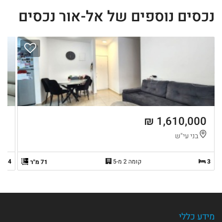
נכסים נוספים של אל-אור נכסים
 ₪
1,610,000 ₪
בני עי"ש
ק
3
קומה 2 מ-5
4
71 מ"ר
מידע כללי