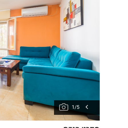
1
/
5