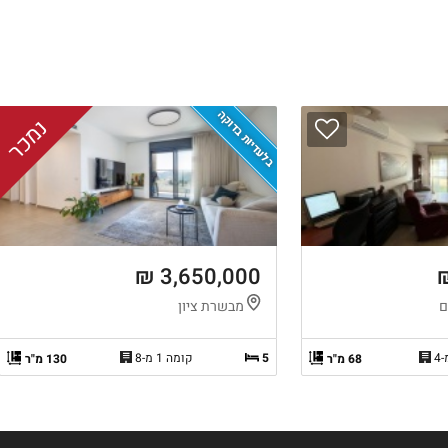
בלעדיות בדוקה
נמכר
3,650,000 ₪
ם
מבשרת ציון
5
קומה 1 מ-8
68 מ"ר
130 מ"ר