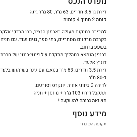
מפרט הנכס
דירת גן 3.5 חדרים, 63 מ"ר, 80 מ"ר גינה
קומה 2 מתוך 4 קומות
למכירה במיקום מעולה בארמון הנציב, רח' מרדכי אלקחי
בקרבת מרכזים מסחריים, בתי ספר, גנים ועוד. עם חניה
בשפע ברחוב.
בבניין הנמצא בתהליך מתקדם של פינוי-בינוי של חברת
דוניץ אלעד.
דירת 3.5 חדרים, 63 מ"ר בטאבו עם גינה בשימוש בלעדי
כ-80 מ"ר.
לדירה 3 כיווני אוויר, יונקרס וסורגים.
תתקבל דירת 103 מ"ר + מחסן + חניה.
תשואה גבוהה להשקעה!!
מידע נוסף
תקופת השכרה: