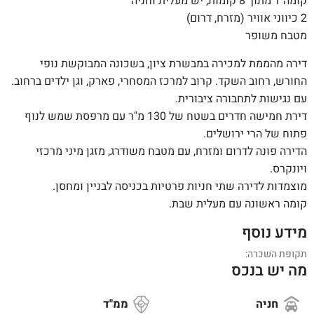
קומה 1 מתוך 8 קומות, יש מעלית וחניה
2 כיווני אוויר (מזרח, דרום)
מטבח משופר
דירה מהממת למכירה במבשרת ציון, בשכונה המבוקשת נופי
החורש, רחוב השקד. קרוב למרכז המסחרי, פארק, וגן ילדים ברחוב.
עם נגישות לתחבורה ציבורית.
דירת חמישה חדרים בשטח של 130 מ"ר עם מרפסת שמש לנוף
פתוח של הרי ירושלים.
הדירה פונה לדרום ומזרח, עם מטבח משודרג, מזגן מיני מרכזי
ויונקרס.
מוצמדות לדירה שתי חניות פרטיות בכניסה לבניין ומחסן.
קומה ראשונה עם מעלית שבת.
מידע נוסף
תקופת השכרה:
מה יש בנכס
חניה
ממ"ד