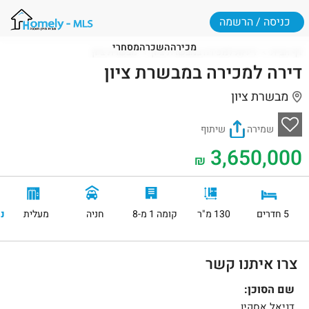
כניסה / הרשמה
מכירה
השכרה
מסחרי
דף הבית
דירות למכירה במבשרת ציון
מבשרת ציון
דירה למכירה במבשרת ציון
מבשרת ציון
שמירה
שיתוף
3,650,000
₪
5 חדרים
130 מ"ר
קומה 1 מ-8
חניה
מעלית
נ
צרו איתנו קשר
שם הסוכן:
דניאל אסקיו