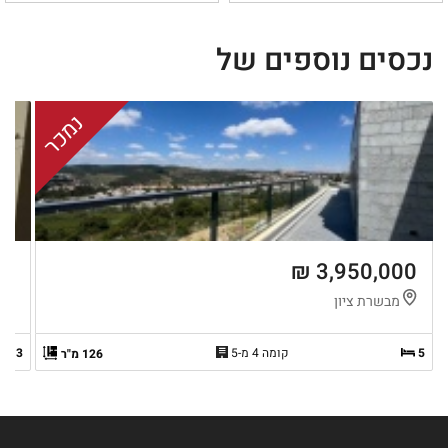
נכסים נוספים של
נמכר
 ₪
3,950,000 ₪
מבשרת ציון
ב
5
קומה 4 מ-5
3
126 מ"ר