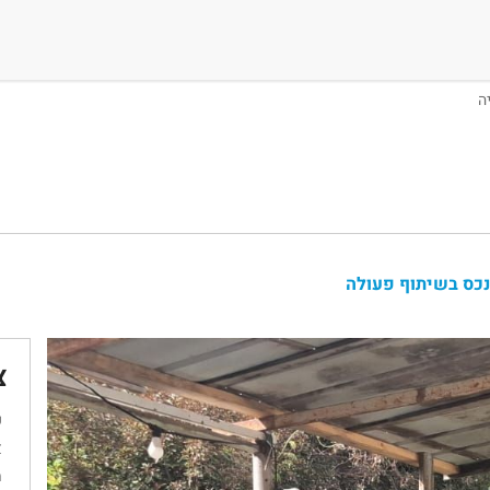
נכס בשיתוף פעולה
צ
ש
א
מ