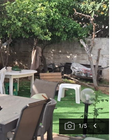
1
/
5