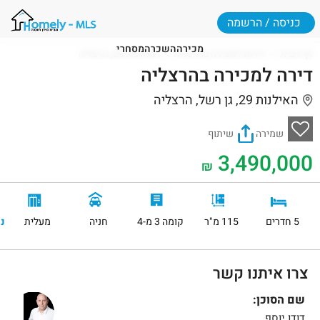
כניסה / הרשמה
מכירה
השכרה
מסחרי
דף הבית
דירות למכירה בהרצליה
האילנות 29, הרצליה
דירה למכירה בהרצליה
האילנות 29, גן רשל, הרצליה
שמירה
שיתוף
3,490,000
₪
5 חדרים
115 מ"ר
קומה 3 מ-4
חניה
מעלית
נ
צרו איתנו קשר
שם הסוכן:
דודו יוסף