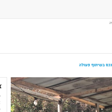
נכס בשיתוף פעולה
צ
ש
א
מ