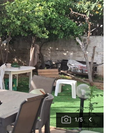
1
/
5