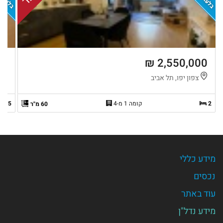
 ₪
2,550,000 ₪
צפון יפו, תל אביב
צ
2
קומה 1 מ-4
2.5
60 מ"ר
מידע כללי
נכסים
עוד באתר
מידע נדל"ן