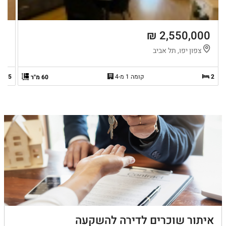
 ₪
2,550,000 ₪
צפון יפו, תל אביב
צ
2
קומה 1 מ-4
2.5
60 מ"ר
איתור שוכרים לדירה להשקעה