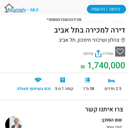
כניסה / הרשמה
מכירה
השכרה
מסחרי
דף הבית
דירות למכירה בתל אביב
תל אביב
דירה למכירה בתל אביב
צהלון ושיכוני חיסכון, תל אביב
שמירה
שיתוף
1,740,000
₪
2.5 חדרים
58 מ"ר
קומה 1 מ-3
נכס בשיתוף פעולה
צרו איתנו קשר
שם הסוכן:
יוסי שחר