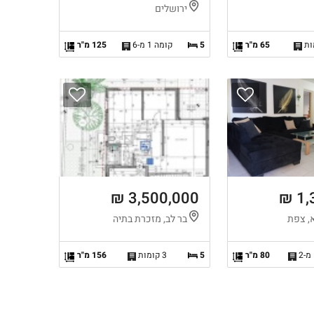
ירושלים
65 מ"ר
5
קומה 1 מ-6
125 מ"ר
3,500,000 ₪
1,
, צפת
בר לב, מזכרת בתיה
80 מ"ר
5
3 קומות
156 מ"ר