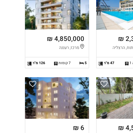
4,850,000 ₪
2,
וח, הרצליה
מרכז, רעננה
1
47 מ"ר
5
7 קומות
126 מ"ר
6 ₪
4,