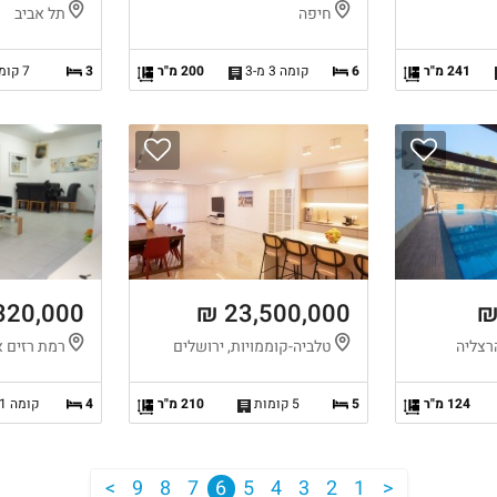
חיפה
תל אביב
241 מ"ר
6
קומה 3 מ-3
200 מ"ר
3
7 קומות
320,000 ₪
23,500,000 ₪
רצליה
טלביה-קוממויות, ירושלים
רמת רזים א
124 מ"ר
5
5 קומות
210 מ"ר
4
קומה 1 מ-2
<
9
8
7
6
5
4
3
2
1
>