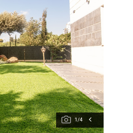
1
/
4