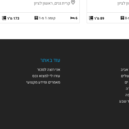
 לציון
קרית גנים, ראשון לציון
6
קומה 1 מ-1
89 מ"ר
173 מ"ר
עוד באתר
אביב
אני רוצה למכור
שלים
עזרו לי למצוא נכס
ים
מאמרים ומידע מקצועי
ה
פה
ר שבע