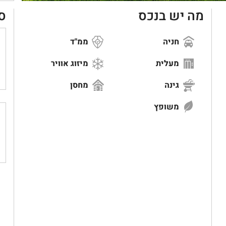
מה יש בנכס
ס
חניה
ממ"ד
מעלית
מיזוג אוויר
גינה
מחסן
משופץ