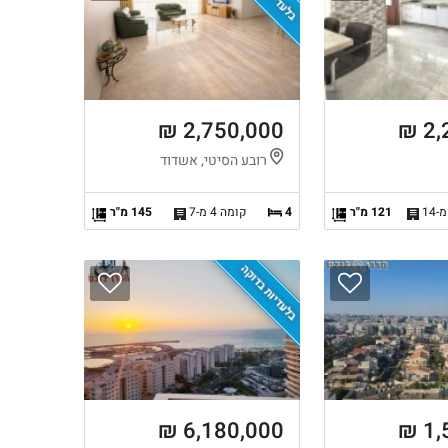
2,750,000 ₪
2,
רובע הסיטי, אשדוד
121 מ"ר
4
קומה 4 מ-7
145 מ"ר
בלעדיות בדוקה
6,180,000 ₪
1,