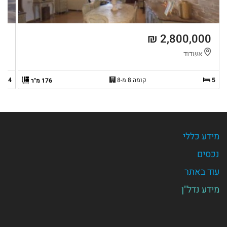
 ₪
2,800,000 ₪
אשדוד
י
5
קומה 8 מ-8
4
176 מ"ר
מידע כללי
נכסים
עוד באתר
מידע נדל"ן