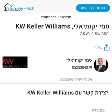
כניסה / הרשמה
מכירה
השכרה
מסחרי
דף הבית
סמי יקותיאלי
סמי יקותיאלי, KW Keller Williams
החרושת 4, רעננה
שיתוף
סמי יקותיאלי
0525304379
מספר רשיון: 3202893
יצירת קשר עם KW Keller Williams