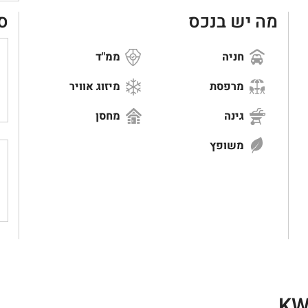
מה יש בנכס
ס
חניה
ממ"ד
מרפסת
מיזוג אוויר
גינה
מחסן
משופץ