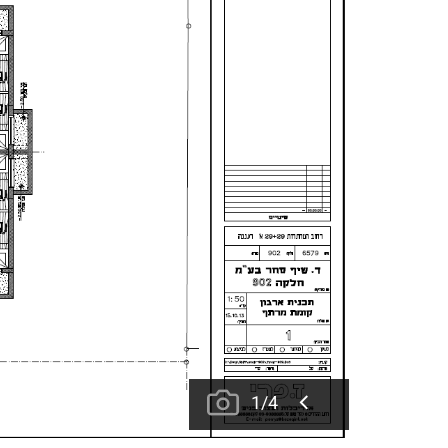
1
/
4