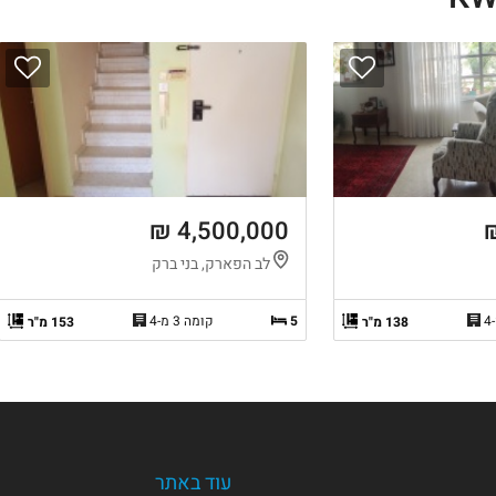
4,500,000 ₪
לב הפארק, בני ברק
5
קומה 3 מ-4
138 מ"ר
153 מ"ר
עוד באתר