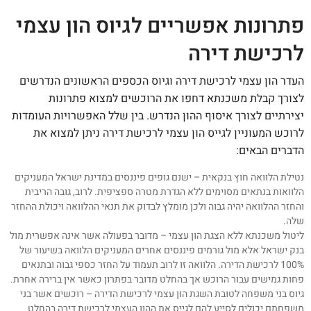
פתרונות אפשריים לגיוס הון עצמי
לרכישת דירה
העדר הון עצמי לרכישת דירה וגיוס הכספים הראשונים הנדרשים
לצורך קבלת משכנתא דחפו את הרוכשים למצוא פתרונות
יצירתיים לצורך איסוף ההון הנדרש. בין שלל האפשרויות העומדות
לרוכש המעוניין לגייס הון עצמי לרכישת דירה ניתן למצוא את
הדברים הבאים:
נטילת הלוואה חוץ בנקאית – ישנם גופים פיננסים במדינת ישראל המעניקים
הלוואות בנתאים מסוימים ללא הגדרת מטרה ספציפית. לרוב, גובה הריבית
והחזר ההלוואה יהיה גבוה ולכן מומלץ לבדוק את תנאי ההלוואה ויכולת ההחזר
שלה.
ליטול משכנתא ללא הצגת הון עצמי – מדובר בפעולה אשר אינה אפשרית מול
בנק ישראל אלא מול גורמים פיננסים אחרים המעניקים הלוואה בשיעור של
100% לרכישת הדירה. הלוואה זו לרוב תעמוד על החזר כספי גבוה ובתנאים
פחות גמישים עבור הרוכש אך בהחלט מדובר בפתרון כאשר אין ברירה אחרת.
גיוס בני משפחה לטובת השגת הון עצמי לרכישת הדירה – רוכשים אשר בני
משפחתם יכולים לסייע להם לגייס את ההון העצמי לרכישת דירה בהחלט