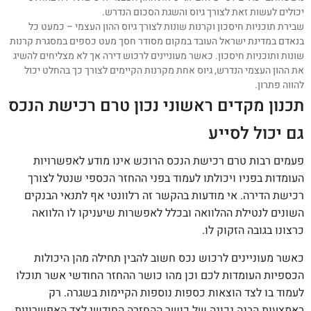
יכולים לעשות זאת לצורך גיוס והשגת הסכום הנדרש.
שבירת תוכניות חיסכון וקרנות שונות לצורך גיוס ההון העצמי – כמעט כל
בנאדם במדינת ישראל העובד במקום מסודר חסך מעט כספים במסגרת קרנות
שונות ותוכניות חיסכון. כאשר מעוניינים לרכוש דירה אך לא מצליחים להשיג
את ההון העצמי הנדרש, גיוס אחת מקרנות הקיימים לצורך כך בהחלט יכול
להווה פתרון.
תכנון מקדים ראשוני נכון טרם רכישת הנכס
גם יכול לסייע
פעמים רבות טרם רכישת הנכס הרוכש אינו מודע לאפשרויות
העומדות בפניו ויכולתו לעמוד בפני ההחזר הכספי שנטל לצורך
רכישת הדירה. אי מודעות בהקשר זה רלוונטי אף לתנאי הבנקים
השונים לנטילת ההלוואה ובכלל לאפשרות שיעניקו לו הלוואה
כרצונו בגובה הזקוק לו.
כאשר מעוניינים לרכוש נכס חשוב להבין תחילה מהן היכולות
הכספיות העומדות לכם וכן מהו כושר ההחזר החודשי אשר תוכלו
לעמוד בו לצד הוצאות כספות נוספות הקיימות בשגרה. רק
באמצעות הבנה נכונה של כושר ההחזרה החודשי לצד האפשרויות