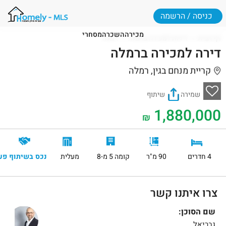
כניסה / הרשמה
מכירה
השכרה
מסחרי
דף הבית
דירות למכירה ברמלה
רמלה
דירה למכירה ברמלה
קריית מנחם בגין, רמלה
שמירה
שיתוף
1,880,000
₪
4 חדרים
90 מ"ר
קומה 5 מ-8
מעלית
נכס בשיתוף פע
צרו איתנו קשר
שם הסוכן:
גבריאל