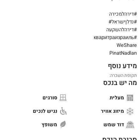
#דירהלמכירה
#נדלןישראל#
#דירהלהשקעה
#кваритраизраиль
WeShare
PinatNadlan
מידע נוסף
תקופת השכרה:
מה יש בנכס
מעלית
סורגים
מיזוג אוויר
נגיש לנכים
דוד שמש
משופץ
סביבת הנכס