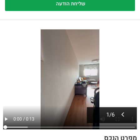
1
/
6
מפרט הנכס