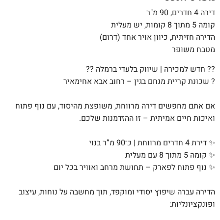
דירה 4 חדרים, 90 מ"ר
קומה 5 מתוך 8 קומות, יש מעלית
הדירה חזיתית, כיוון אויר אחד (דרום)
מטבח משופר
?? חדש למכירה | שיווק בלעדי ברמלה ??
? שכונת קריית מנחם בגין – רחוב אבא אחימאיר
אם אתם מחפשים דירה מרווחת, משופצת מהיסוד, עם נוף פתוח
ואיכות חיים אמיתית – זו ההזדמנות שלכם.
✨ דירת 4 חדרים מרווחת | כ־90 מ”ר בנוי
✨ קומה 5 מתוך 8 עם מעלית
✨ נוף פתוח לפארק – תחושת מרחב ואוויר בכל יום
הדירה עברה שיפוץ יסודי ומוקפד, תוך מחשבה על נוחות, עיצוב
ופונקציונליות: