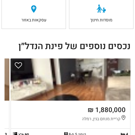
מוסדות חינוך
עסקאות באזור
נכסים נוספים של פינת הנדל״ן
 ₪
1,880,000 ₪
קריית מנחם בגין, רמלה
ר
4
קומה 5 מ-8
3
90 מ"ר