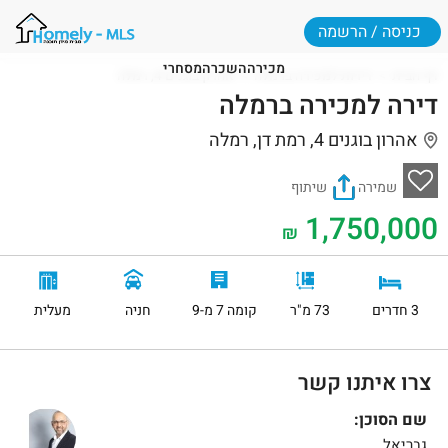
כניסה / הרשמה
מכירה
השכרה
מסחרי
דף הבית
דירות למכירה ברמלה
אהרון בוגנים 4, רמלה
דירה למכירה ברמלה
אהרון בוגנים 4, רמת דן, רמלה
שמירה
שיתוף
1,750,000
₪
3 חדרים
73 מ"ר
קומה 7 מ-9
חניה
מעלית
צרו איתנו קשר
שם הסוכן:
גבריאל