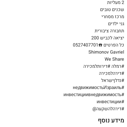
2 מעליות
שכנים טובים
מרכז מסחרי
גני ילדים
תחבורה ציבורית
יציאה לכביש 200
כל הפרטים ☎️0527407701
Shimonov Gavriel
We Share
#רמלה #דירותלמכירה
#דירהלמכירה
#נדלןישראל
#недвижимостьИзраиль
#инвестициивнедвижимость
#инвестиции
#דירהלהשקעה@
מידע נוסף