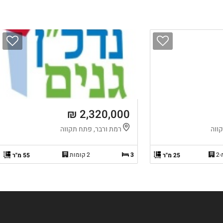
2,320,000 ₪
ווה
רמת ורבר, פתח תקווה
3
2 קומות
25 מ"ר
55 מ"ר