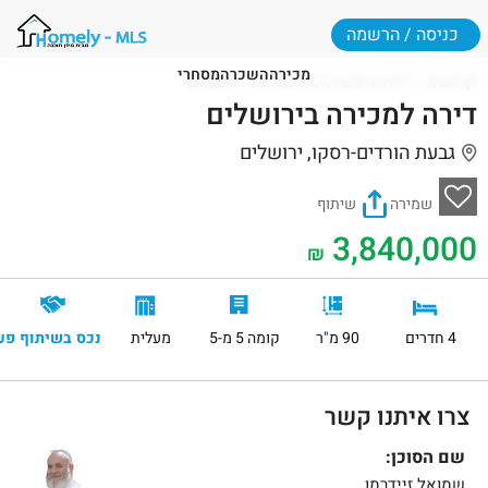
כניסה / הרשמה
מכירה
השכרה
מסחרי
דף הבית
דירות למכירה בירושלים
ירושלים
דירה למכירה בירושלים
גבעת הורדים-רסקו, ירושלים
שמירה
שיתוף
3,840,000
₪
4 חדרים
90 מ"ר
קומה 5 מ-5
מעלית
נכס בשיתוף פע
צרו איתנו קשר
שם הסוכן:
שמואל זיידרמן