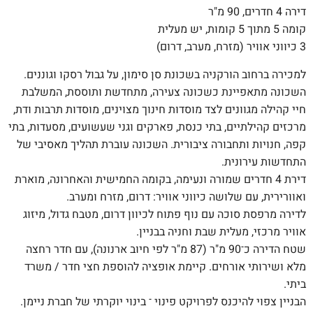
דירה 4 חדרים, 90 מ"ר
קומה 5 מתוך 5 קומות, יש מעלית
3 כיווני אוויר (מזרח, מערב, דרום)
למכירה ברחוב הורקניה בשכונת סן סימון, על גבול רסקו וגוננים.
השכונה מתאפיינת כשכונה צעירה, מתחדשת ותוססת, המשלבת
חיי קהילה מגוונים לצד מוסדות חינוך מצוינים, מוסדות תרבות ודת,
מרכזים קהילתיים, בתי כנסת, פארקים וגני שעשועים, מסעדות, בתי
קפה, חנויות ותחבורה ציבורית. השכונה עוברת תהליך מאסיבי של
התחדשות עירונית.
דירת 4 חדרים שמורה ונעימה, בקומה החמישית והאחרונה, מוארת
ואוורירית, עם שלושה כיווני אוויר: דרום, מזרח ומערב.
לדירה מרפסת סוכה עם נוף פתוח לכיוון דרום, מטבח גדול, מיזוג
אוויר מרכזי, מעלית שבת וחניה בבניין.
שטח הדירה כ־90 מ"ר (87 מ"ר לפי חיוב ארנונה), עם חדר רחצה
מלא ושירותי אורחים. קיימת אופציה להוספת חצי חדר / משרד
ביתי.
הבניין צפוי להיכנס לפרויקט פינוי ־ בינוי יוקרתי של חברת ניימן.