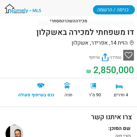
כניסה / הרשמה
מכירה
השכרה
מסחרי
דף הבית
דירות למכירה באשקלון
הזית 14, אשקלון
דו משפחתי למכירה באשקלון
הזית 14, אפרידר, אשקלון
שמירה
שיתוף
2,850,000
₪
4 חדרים
90 מ"ר
חניה
נכס בשיתוף פעולה
צרו איתנו קשר
שם הסוכן:
רובי דנה