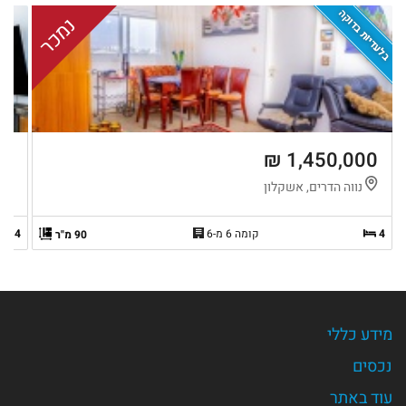
בלעדיות בדוקה
נמכר
 ₪
1,450,000 ₪
נווה הדרים, אשקלון
ב
4
קומה 6 מ-6
4
90 מ"ר
מידע כללי
נכסים
עוד באתר