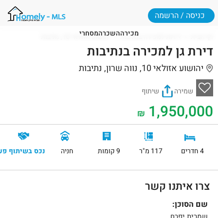
כניסה / הרשמה
מכירה
השכרה
מסחרי
דף הבית
דירות למכירה בנתיבות
יהושוע אזולאי 10, נתיבות
דירת גן למכירה בנתיבות
יהושוע אזולאי 10, נווה שרון, נתיבות
שמירה
שיתוף
1,950,000
₪
4 חדרים
117 מ"ר
9 קומות
חניה
נכס בשיתוף פע
צרו איתנו קשר
שם הסוכן:
שמרית יפרח