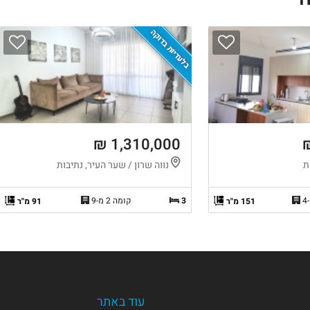
בלעדיות בדוקה
1,310,000 ₪
ת
נווה שרון / שער העיר, נתיבות
3
קומה 2 מ-9
151 מ"ר
91 מ"ר
עוד באתר