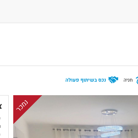
חניה
נכס בשיתוף פעולה
נמכר
צ
ש
ו
מ