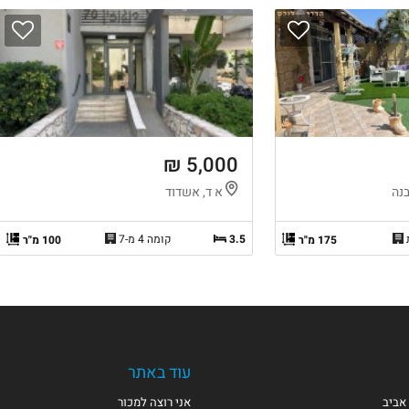
5,000 ₪
בנה
א ד, אשדוד
3.5
קומה 4 מ-7
175 מ"ר
100 מ"ר
עוד באתר
אביב
אני רוצה למכור