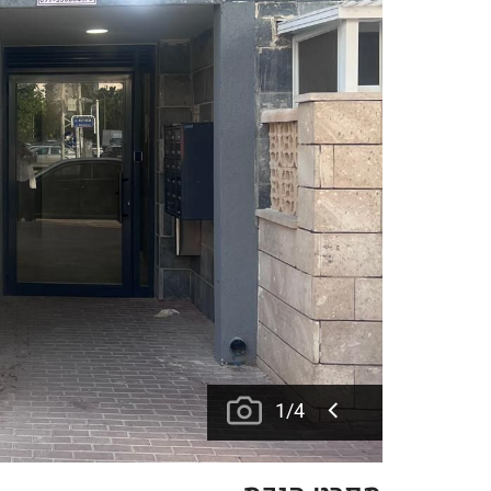
1
/
4