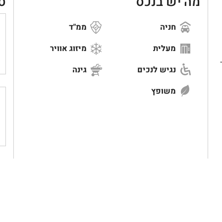
מה יש בנכס
ס
חניה
ממ"ד
מעלית
מיזוג אוויר
60 מ"ר
נגיש לנכים
גינה
משופץ