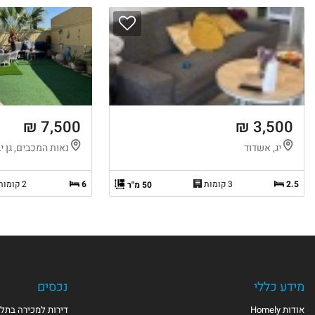
7,500 ₪
3,500 ₪
יג, אשדוד
נאות המכבים, גן י
2.5
3 קומות
6
2 קומות
50 מ"ר
מידע כללי
נכסים
אודות Homely
דירות למכירה בתל 