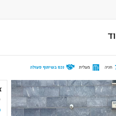
ד
חניה
מעלית
נכס בשיתוף פעולה
צ
ש