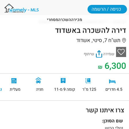
כניסה / הרשמה
מכירה
השכרה
מסחרי
דף הבית
דירות להשכרה באשדוד
תש"ח 7, אשדוד
דירה להשכרה באשדוד
תש"ח 7, סיטי, אשדוד
שמירה
שיתוף
6,300
₪
4.5 חדרים
125 מ"ר
קומה 9 מ-11
חניה
מעלית
נ
צרו איתנו קשר
שם הסוכן:
נטלי הרוש