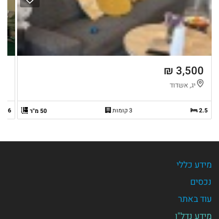
 ₪
3,500 ₪
יג, אשדוד
נ
2.5
3 קומות
6
50 מ"ר
מידע כללי
נכסים
עוד באתר
מידע נדל"ן