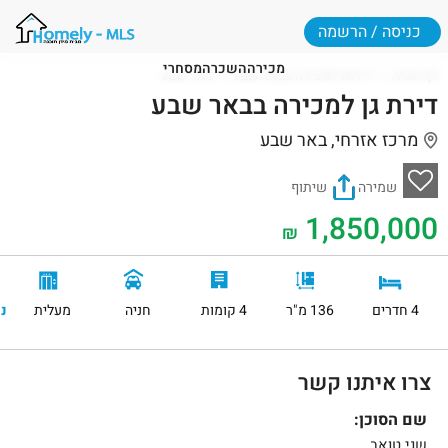
כניסה / הרשמה
מכירה
השכרה
מסחרי
דף הבית
דירות למכירה בבאר שבע
באר שבע
דירת גן למכירה בבאר שבע
מרכז אזרחי, באר שבע
שמירה
שיתוף
1,850,000
₪
4 חדרים
136 מ"ר
4 קומות
חניה
מעלית
נ
צרו איתנו קשר
שם הסוכן:
שני טואב