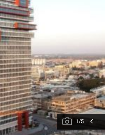
1
/
5