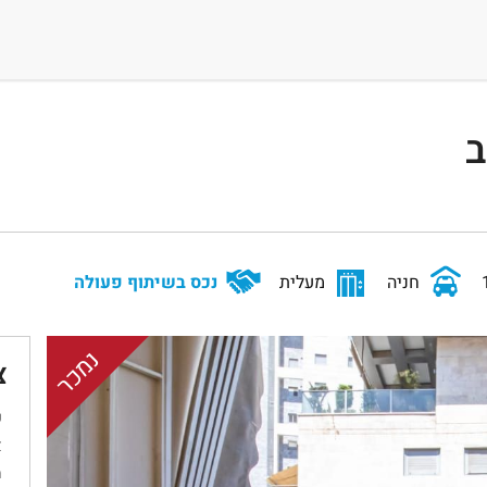
ב
חניה
מעלית
נכס בשיתוף פעולה
נמכר
צ
ש
א
מ