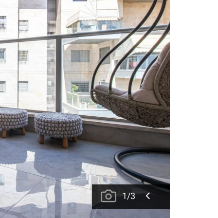
1
/
3