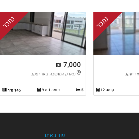
נמכר
נמכר
7,000 ₪
ר יעקב
פארק המושבה, באר יעקב
קומה 12
5
קומה 1 מ-9
145 מ"ר
עוד באתר