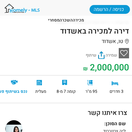
כניסה / הרשמה
מכירה
השכרה
מסחרי
דף הבית
דירות למכירה באשדוד
אשדוד
דירה למכירה באשדוד
טו, אשדוד
שמירה
שיתוף
2,000,000
₪
3 חדרים
95 מ"ר
קומה 7 מ-8
מעלית
נכס בשיתוף פע
צרו איתנו קשר
שם הסוכן:
ליה צרנוברוד