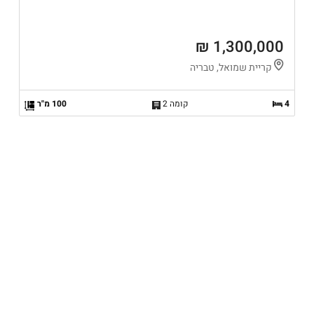
1,300,000 ₪
קריית שמואל, טבריה
4
קומה 2
100 מ"ר