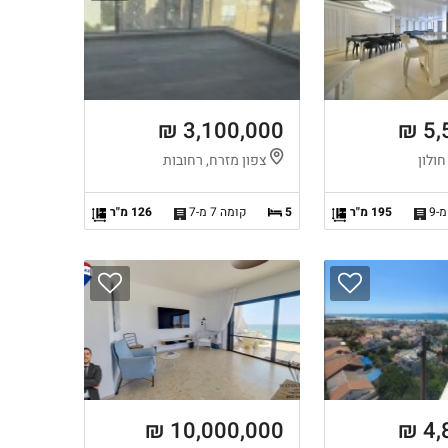
3,100,000 ₪
5,
חולון
צפון מזרח, רחובות
195 מ"ר
5
קומה 7 מ-7
126 מ"ר
10,000,000 ₪
4,