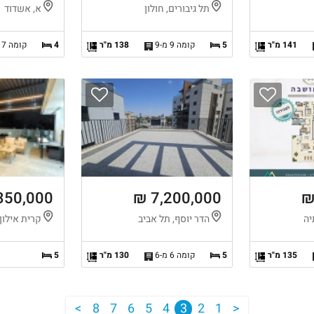
תל גיבורים, חולון
א, אשדוד
141 מ"ר
5
קומה 9 מ-9
138 מ"ר
4
קומה 7 מ-7
350,000 ₪
7,200,000 ₪
יה
הדר יוסף, תל אביב
קרית אילון,
135 מ"ר
5
קומה 6 מ-6
130 מ"ר
5
<
8
7
6
5
4
3
2
1
>