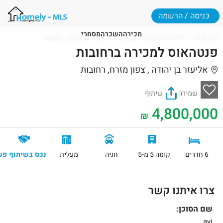
כניסה / הרשמה
מכירה
השכרה
מסחרי
דף הבית
דירות למכירה ברחובות
אליעזר בן יהודה , רחובות
פנטהאוס למכירה ברחובות
אליעזר בן יהודה , צפון מזרח, רחובות
שמירה
שיתוף
4,800,000
₪
6 חדרים
קומה 5 מ-5
חניה
מעלית
נכס בשיתוף פע
צרו איתנו קשר
שם הסוכן:
avi