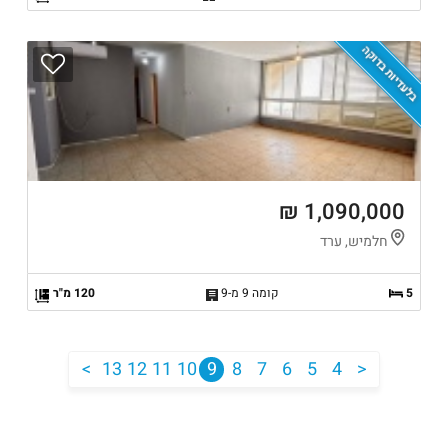
בלעדיות בדוקה
1,090,000 ₪
חלמיש, ערד
5
קומה 9 מ-9
120 מ"ר
<
13
12
11
10
9
8
7
6
5
4
>