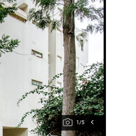
1
/
5