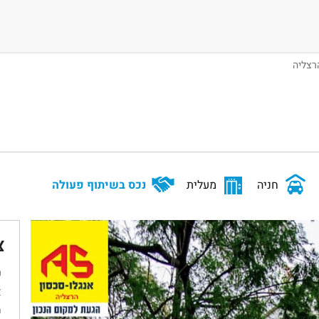
חניה
מעלית
נכס בשיתוף פעולה
צ
ש
א
מ