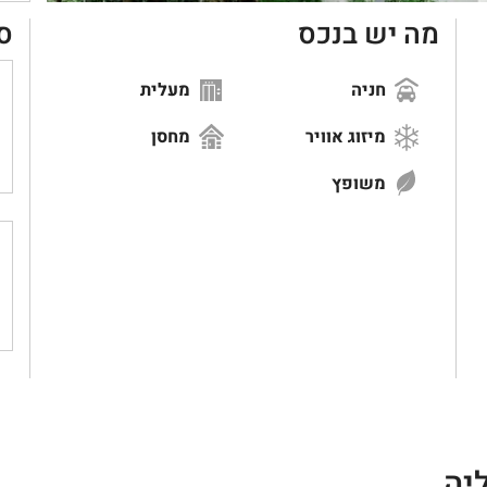
מה יש בנכס
ס
חניה
מעלית
מיזוג אוויר
מחסן
משופץ
יה