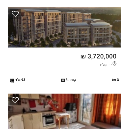
3,720,000 ₪
ירושלים
3
קומה 3
93 מ"ר