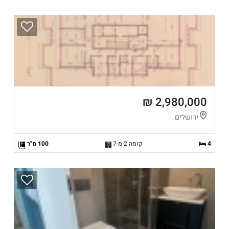
2,980,000 ₪
ירושלים
4
קומה 2 מ-7
100 מ"ר