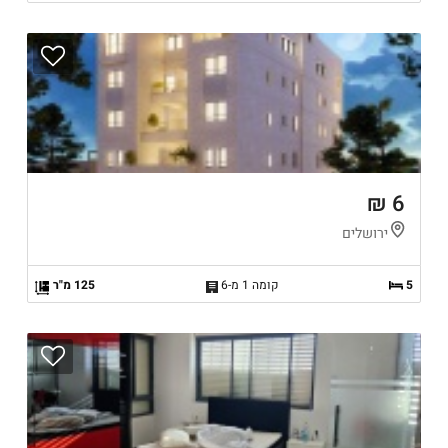
6 ₪
ירושלים
5
קומה 1 מ-6
125 מ"ר