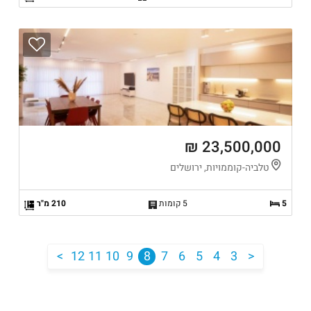
23,500,000 ₪
טלביה-קוממויות, ירושלים
5
5 קומות
210 מ"ר
<
12
11
10
9
8
7
6
5
4
3
>