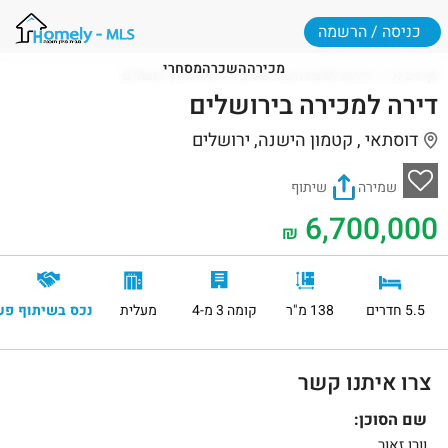
כניסה / הרשמה
מכירה
השכרה
מסחרי
דף הבית
דירות למכירה בירושלים
דוסתאי , ירושלים
דירה למכירה בירושלים
דוסתאי , קטמון הישנה, ירושלים
שמירה
שיתוף
6,700,000
₪
5.5 חדרים
138 מ"ר
קומה 3 מ-4
מעלית
נכס בשיתוף פע
צרו איתנו קשר
שם הסוכן:
וורן זאור