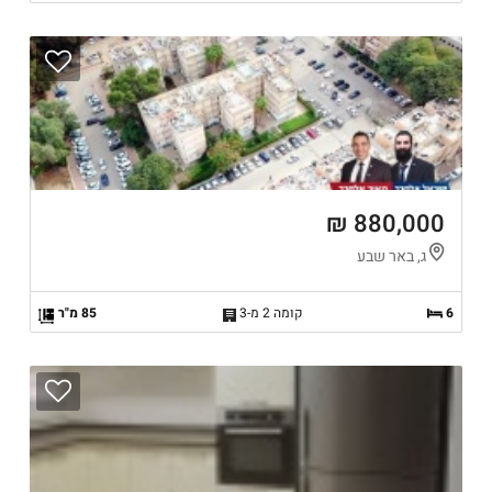
880,000 ₪
ג, באר שבע
6
קומה 2 מ-3
85 מ"ר