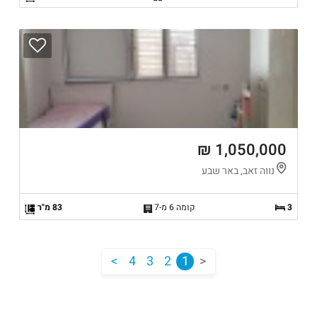
1,050,000 ₪
נווה זאב, באר שבע
3
קומה 6 מ-7
83 מ"ר
<
4
3
2
1
>