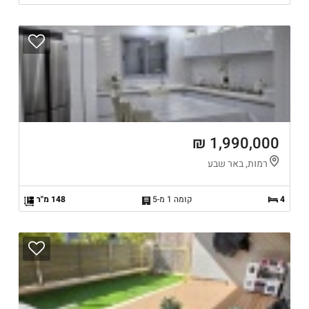
1,990,000 ₪
רמות, באר שבע
4
קומה 1 מ-5
148 מ"ר