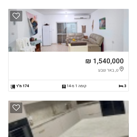
1,540,000 ₪
ט, באר שבע
3
קומה 1 מ-14
174 מ"ר