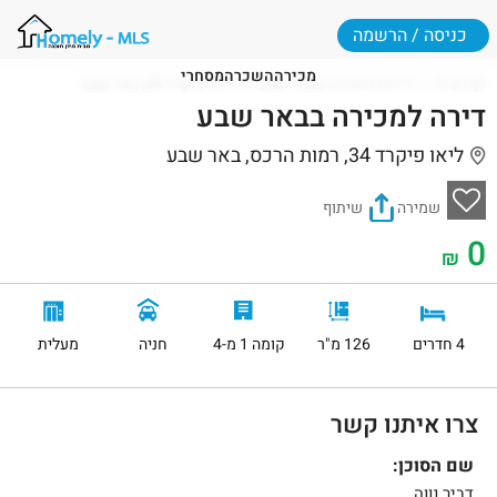
כניסה / הרשמה
מכירה
השכרה
מסחרי
דף הבית
דירות למכירה בבאר שבע
ליאו פיקרד 34, באר שבע
דירה למכירה בבאר שבע
ליאו פיקרד 34, רמות הרכס, באר שבע
שמירה
שיתוף
0
₪
4 חדרים
126 מ"ר
קומה 1 מ-4
חניה
מעלית
צרו איתנו קשר
שם הסוכן:
דביר נווה