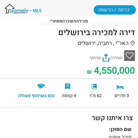
כניסה / הרשמה
מכירה
השכרה
מסחרי
דף הבית
דירות למכירה בירושלים
האר"י , ירושלים
דירה למכירה בירושלים
האר"י , רחביה, ירושלים
שמירה
שיתוף
4,550,000
₪
3 חדרים
62 מ"ר
4 קומות
נכס בשיתוף פעולה
צרו איתנו קשר
שם הסוכן:
מיכל אסקיו