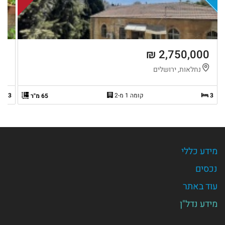
 ₪
2,750,000 ₪
נחלאות, ירושלים
ק
3
קומה 1 מ-2
3
65 מ"ר
מידע כללי
נכסים
עוד באתר
מידע נדל"ן