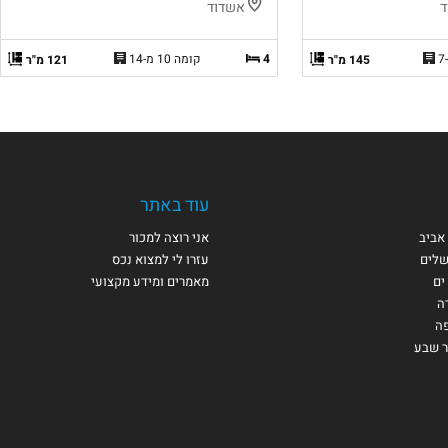
ד
אשדוד
4
קומה 10 מ-14
145 מ"ר
121 מ"ר
עוד באתר
אביב
אני רוצה למכור
שלים
עזרו לי למצוא נכס
ים
מאמרים ומידע מקצועי
ה
פה
ר שבע