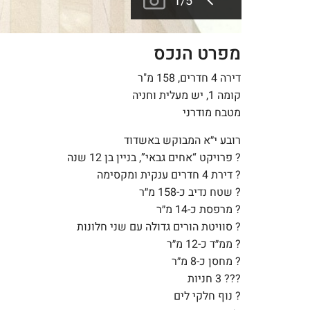
1
/
5
מפרט הנכס
דירה 4 חדרים, 158 מ"ר
קומה 1, יש מעלית וחניה
מטבח מודרני
רובע י״א המבוקש באשדוד
? פרויקט “אחים גבאי”, בניין בן 12 שנה
?️ דירת 4 חדרים ענקית ומקסימה
? שטח נדיב כ-158 מ״ר
? מרפסת כ-14 מ״ר
? סוויטת הורים גדולה עם שני חלונות
?️ ממ״ד כ-12 מ״ר
? מחסן כ-8 מ״ר
??? 3 חניות
? נוף חלקי לים