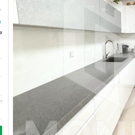
ש
ש
הו