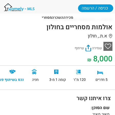
כניסה / הרשמה
מכירה
השכרה
מסחרי
דף הבית
דירות מסחריים בחולון
חולון
אולמות מסחריים בחולון
א.ת., חולון
שמירה
שיתוף
8,000
₪
5 חדרים
120 מ"ר
קומה 1 מ-3
חניה
נכס בשיתוף פע
צרו איתנו קשר
שם הסוכן:
מאור מאיר