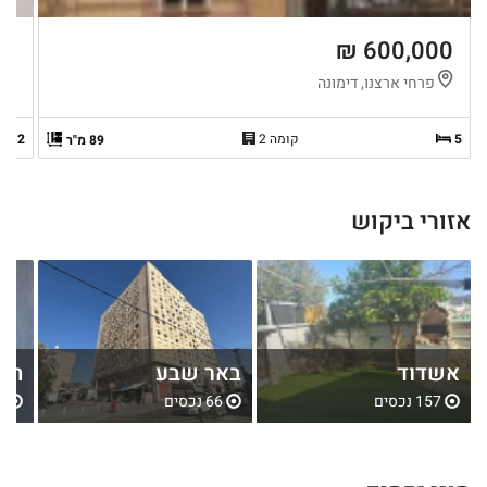
 ₪
600,000 ₪
פרחי ארצנו, דימונה
ה
5
קומה 2
2
89 מ"ר
אזורי ביקוש
אשדוד
באר שבע
חול
157 נכסים
66 נכסים
80