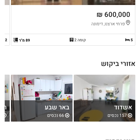
 ₪
600,000 ₪
פרחי ארצנו, דימונה
ה
5
קומה 2
2
89 מ"ר
אזורי ביקוש
אשדוד
באר שבע
חול
157 נכסים
66 נכסים
79