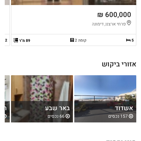
 ₪
600,000 ₪
פרחי ארצנו, דימונה
ה
5
קומה 2
2
89 מ"ר
אזורי ביקוש
אשדוד
באר שבע
חול
157 נכסים
66 נכסים
80