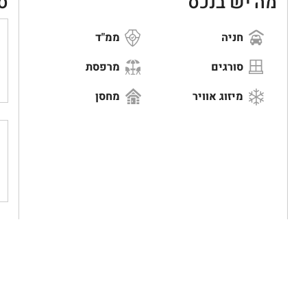
מה יש בנכס
ס
חניה
ממ"ד
סורגים
מרפסת
מיזוג אוויר
מחסן