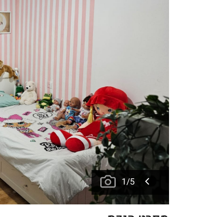
1
/
5