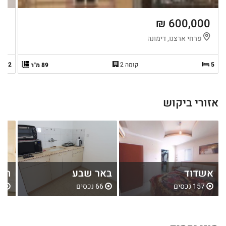
 ₪
600,000 ₪
פרחי ארצנו, דימונה
ה
5
קומה 2
2
89 מ"ר
אזורי ביקוש
אשדוד
באר שבע
חול
157 נכסים
66 נכסים
80