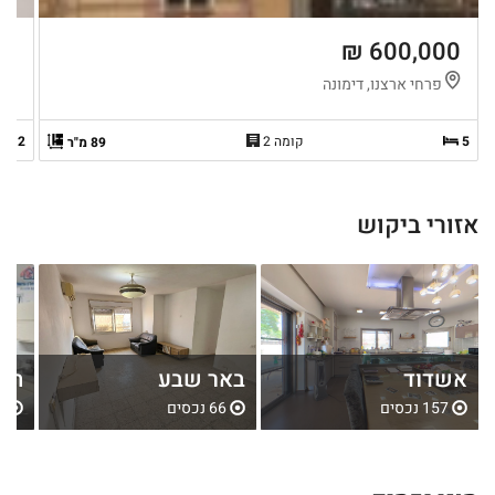
 ₪
600,000 ₪
פרחי ארצנו, דימונה
ה
5
קומה 2
2
89 מ"ר
אזורי ביקוש
אשדוד
באר שבע
חול
157 נכסים
66 נכסים
80