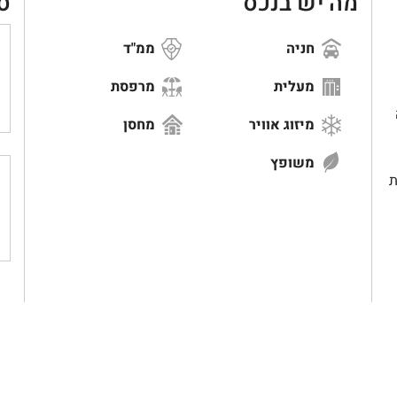
מה יש בנכס
ס
חניה
ממ"ד
מעלית
מרפסת
מיזוג אוויר
מחסן
משופץ
ת