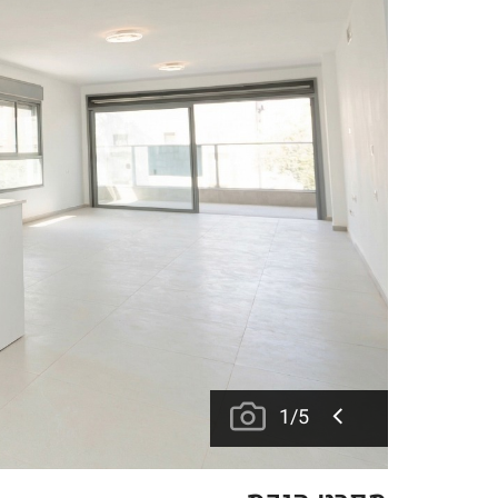
1
/
5