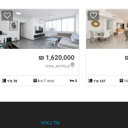
1,620,000 ₪
ק.נורדאו, נתניה
3
קומה 7 מ-8
137 מ"ר
70 מ"ר
עוד באתר